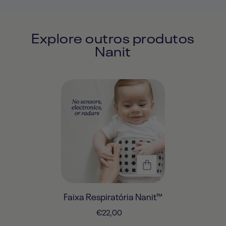
Explore outros produtos
Nanit
Visão
rápida
Faixa Respiratória Nanit™
Preço
€22,00
de